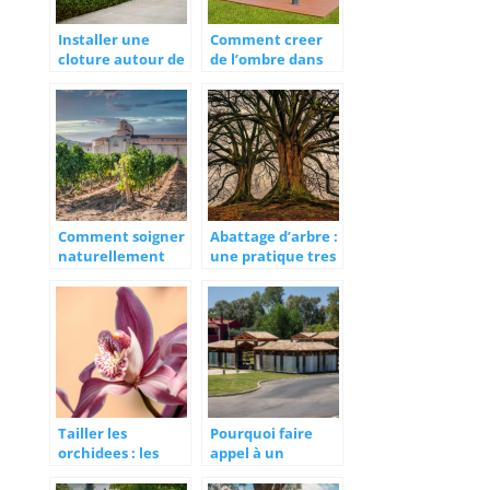
Installer une
Comment creer
cloture autour de
de l’ombre dans
son terrain : on
son jardin ?
vous dit tout !
Comment soigner
Abattage d’arbre :
naturellement
une pratique tres
son arbre de
encadree
fruitiers a noyaux
?
Tailler les
Pourquoi faire
orchidees : les
appel à un
bonnes pratiques
paysagiste à