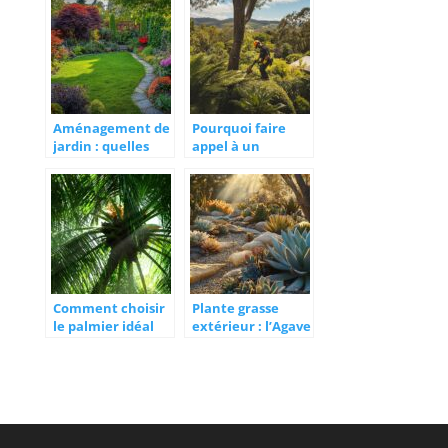
pour une
Angers pour
floraison optimale
l’aménagement
de votre jardin ?
Aménagement de
Pourquoi faire
jardin : quelles
appel à un
plantes choisir ?
élagueur à Buron
pour vos arbres ?
Comment choisir
Plante grasse
le palmier idéal
extérieur : l’Agave
pour votre jardin
americana, une
exotique
variété robuste
pour votre jardin