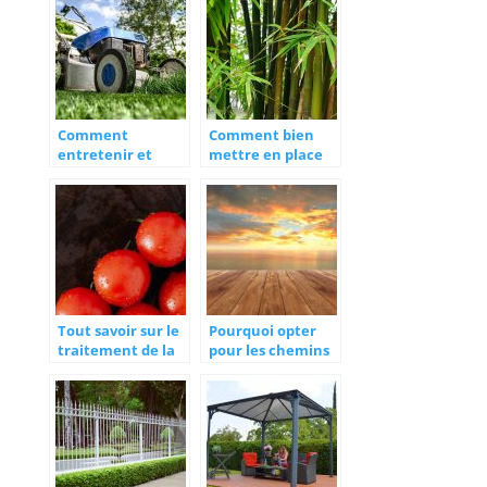
?
Comment
Comment bien
entretenir et
mettre en place
prolonger la
une barriere anti-
duree de vie d’un
rhizome ?
outil de jardin
electrique ?
Tout savoir sur le
Pourquoi opter
traitement de la
pour les chemins
tomate a base de
en bois
bouillie bordelaise
deroulables dans
le jardin ?