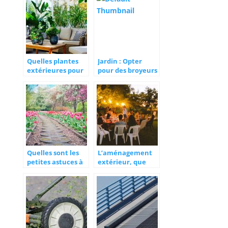
Quelles plantes
Jardin : Opter
extérieures pour
pour des broyeurs
votre jardin?
végétaux
Quelles sont les
L’aménagement
petites astuces à
extérieur, que
connaître pour
faut-il dans un
avoir un beau
jardin ?
jardin ?