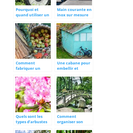
Pourquoi et
Main courante en
quand utiliser un
inox sur mesure
scarificateur
pour l’exterieur
électrique ?
Comment
Une cabane pour
fabriquer un
embellir et
cueille-fruits ?
optimiser son
jardin
Quels sont les
Comment
types d’arbustes
organiser son
qu’il faut pour
exterieur ?
une terre bruyere